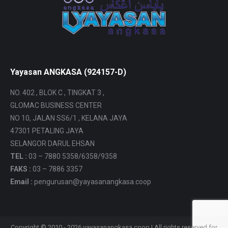
Yayasan ANGKASA (924157-D)
NO. 402 , BLOK C , TINGKAT 3 ,
GLOMAC BUSINESS CENTER
NO 10, JALAN SS6/1 , KELANA JAYA
47301 PETALING JAYA
SELANGOR DARUL EHSAN
TEL :
03 – 7880 5358/6358/9358
FAKS :
03 – 7886 3357
Email :
pengurusan@yayasanangkasa.coop
Copyright © 2010 - 2026 yayasanangkasa.coop | All rights reserved for