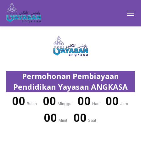
Permohonan Pembiayaan
Pendidikan Yayasan ANGKASA
00
00
00
00
Bulan
Minggu
Hari
Jam
00
00
Minit
Saat