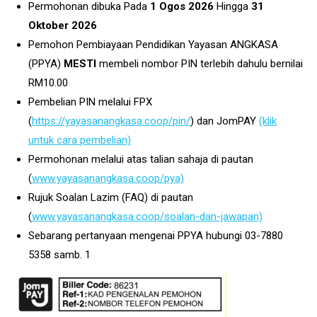
Permohonan dibuka Pada
1 Ogos 2026
Hingga
31
Oktober 2026
Pemohon Pembiayaan Pendidikan Yayasan ANGKASA
(PPYA)
MESTI
membeli nombor PIN terlebih dahulu bernilai
RM10.00
Pembelian PIN melalui FPX
(
https://yayasanangkasa.coop/pin/
) dan JomPAY
(klik
untuk cara pembelian)
Permohonan melalui atas talian sahaja di pautan
(
www.yayasanangkasa.coop/pya)
Rujuk Soalan Lazim (FAQ) di pautan
(
www.yayasanangkasa.coop/soalan-dan-jawapan)
Sebarang pertanyaan mengenai PPYA hubungi 03-7880
5358 samb. 1