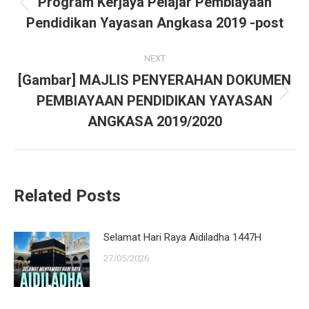
Program Kerjaya Pelajar Pembiayaan
Previous
Pendidikan Yayasan Angkasa 2019 -post
post:
NEXT
[Gambar] MAJLIS PENYERAHAN DOKUMEN
PEMBIAYAAN PENDIDIKAN YAYASAN
Next
post:
ANGKASA 2019/2020
Related Posts
Selamat Hari Raya Aidiladha 1447H
27/05/2026