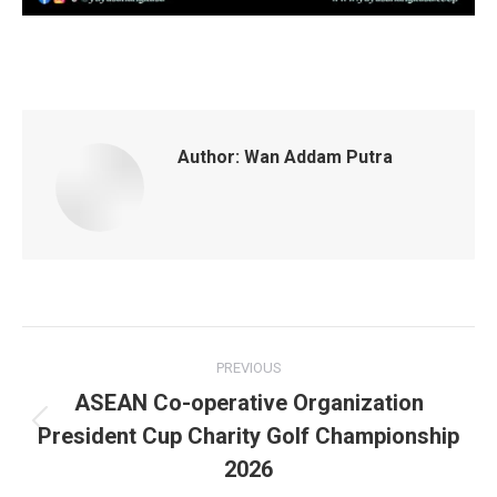
Author:
Wan Addam Putra
Post
PREVIOUS
navigation
ASEAN Co-operative Organization
President Cup Charity Golf Championship
Previous
post:
2026