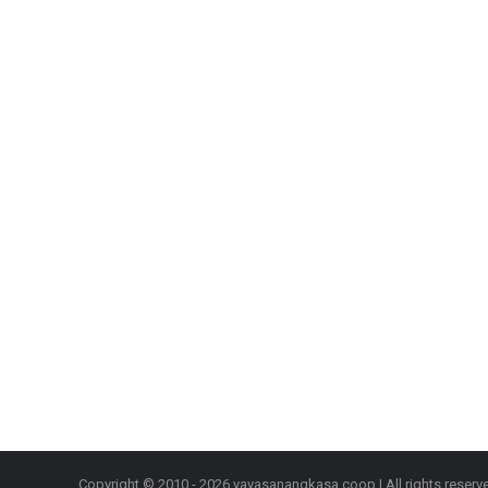
Copyright © 2010 - 2026 yayasanangkasa.coop | All rights rese