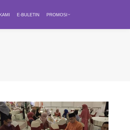
KAMI
E-BULETIN
PROMOSI