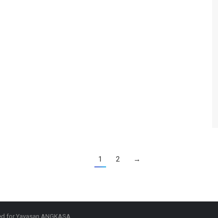
1
2
→
rved for Yayasan ANGKASA