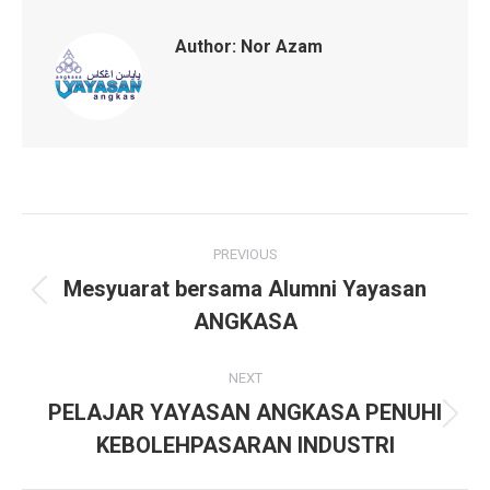
Author:
Nor Azam
Post
PREVIOUS
navigation
Mesyuarat bersama Alumni Yayasan
Previous
ANGKASA
post:
NEXT
PELAJAR YAYASAN ANGKASA PENUHI
Next
KEBOLEHPASARAN INDUSTRI
post: