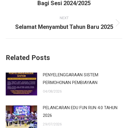
post:
Bagi Sesi 2024/2025
NEXT
Selamat Menyambut Tahun Baru 2025
Next
post:
Related Posts
PENYELENGGARAAN SISTEM
PERMOHONAN PEMBIAYAAN
04/08/2026
PELANCARAN EDU FUN RUN 4.0 TAHUN
2026
29/07/2026