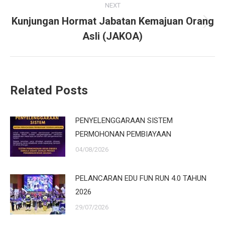
NEXT
Kunjungan Hormat Jabatan Kemajuan Orang
Next
Asli (JAKOA)
post:
Related Posts
PENYELENGGARAAN SISTEM
PERMOHONAN PEMBIAYAAN
04/08/2026
PELANCARAN EDU FUN RUN 4.0 TAHUN
2026
29/07/2026