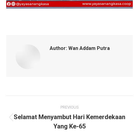
Author:
Wan Addam Putra
Post
PREVIOUS
navigation
Selamat Menyambut Hari Kemerdekaan
Previous
Yang Ke-65
post: