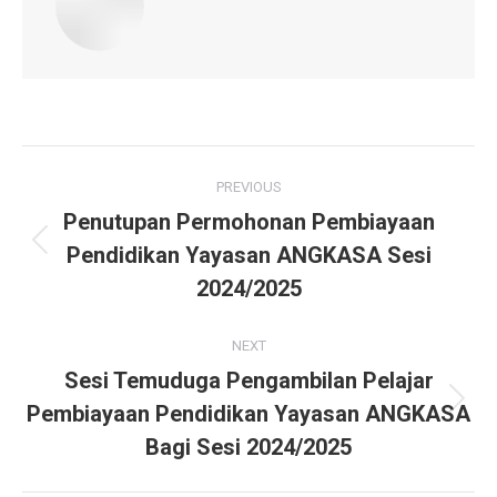
Post
PREVIOUS
navigation
Penutupan Permohonan Pembiayaan
Pendidikan Yayasan ANGKASA Sesi
Previous
post:
2024/2025
NEXT
Sesi Temuduga Pengambilan Pelajar
Pembiayaan Pendidikan Yayasan ANGKASA
Next
post:
Bagi Sesi 2024/2025