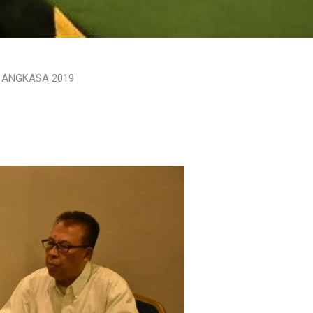
an ANGKASA 2019