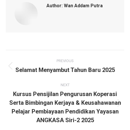
Author:
Wan Addam Putra
Post
PREVIOUS
navigation
Selamat Menyambut Tahun Baru 2025
Previous
post:
NEXT
Kursus Pensijilan Pengurusan Koperasi
Serta Bimbingan Kerjaya & Keusahawanan
Next
Pelajar Pembiayaan Pendidikan Yayasan
post:
ANGKASA Siri-2 2025