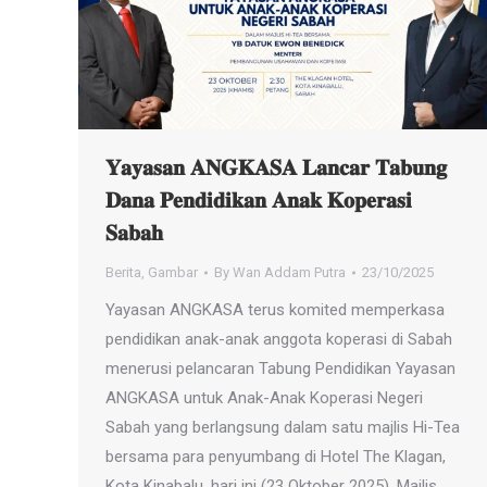
𝐘𝐚𝐲𝐚𝐬𝐚𝐧 𝐀𝐍𝐆𝐊𝐀𝐒𝐀 𝐋𝐚𝐧𝐜𝐚𝐫 𝐓𝐚𝐛𝐮𝐧𝐠
𝐃𝐚𝐧𝐚 𝐏𝐞𝐧𝐝𝐢𝐝𝐢𝐤𝐚𝐧 𝐀𝐧𝐚𝐤 𝐊𝐨𝐩𝐞𝐫𝐚𝐬𝐢
𝐒𝐚𝐛𝐚𝐡
Berita
,
Gambar
By
Wan Addam Putra
23/10/2025
Yayasan ANGKASA terus komited memperkasa
pendidikan anak-anak anggota koperasi di Sabah
menerusi pelancaran Tabung Pendidikan Yayasan
ANGKASA untuk Anak-Anak Koperasi Negeri
Sabah yang berlangsung dalam satu majlis Hi-Tea
bersama para penyumbang di Hotel The Klagan,
Kota Kinabalu, hari ini (23 Oktober 2025). Majlis